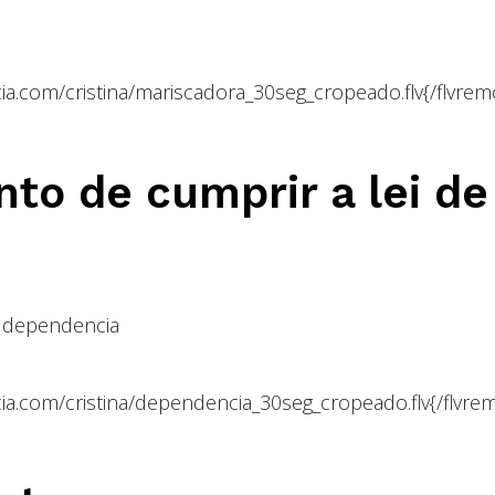
ia.com/cristina/mariscadora_30seg_cropeado.flv{/flvrem
o de cumprir a lei de
 dependencia
cia.com/cristina/dependencia_30seg_cropeado.flv{/flvre