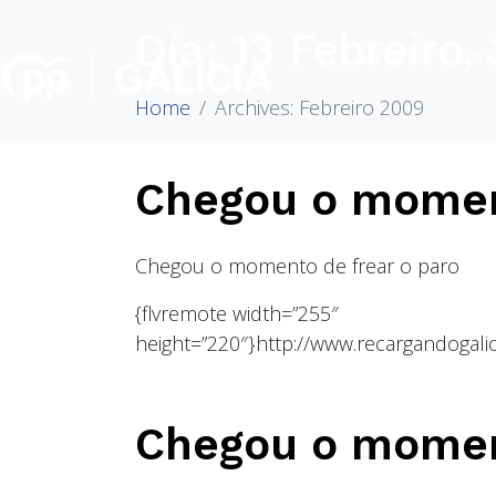
Día:
13 Febreiro,
INICIO
CO
Home
Archives: Febreiro 2009
Chegou o moment
Chegou o momento de frear o paro
{flvremote width=”255″
height=”220″}http://www.recargandogalic
Chegou o mome