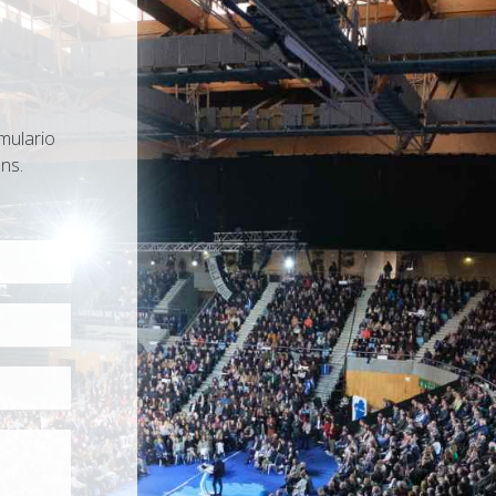
mulario
ns.