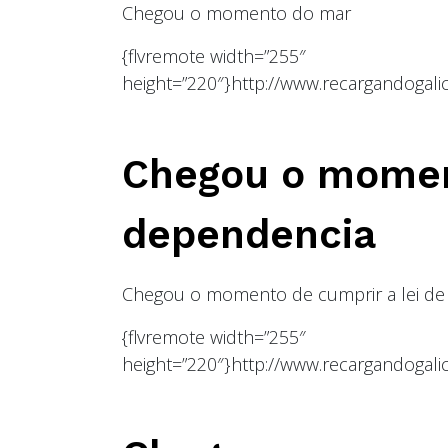
Chegou o momento do mar
{flvremote width=”255″
height=”220″}http://www.recargandogalic
Chegou o moment
dependencia
Chegou o momento de cumprir a lei de
{flvremote width=”255″
height=”220″}http://www.recargandogali