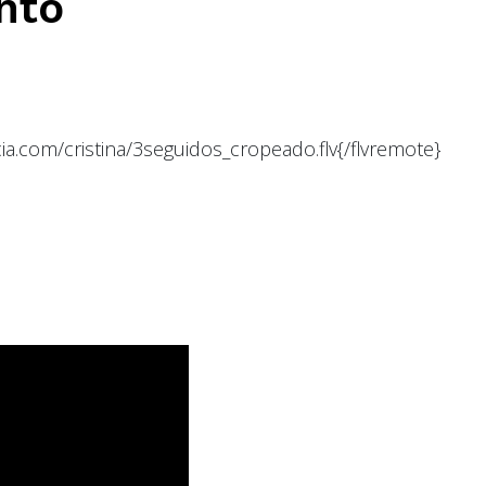
nto
ia.com/cristina/3seguidos_cropeado.flv{/flvremote}