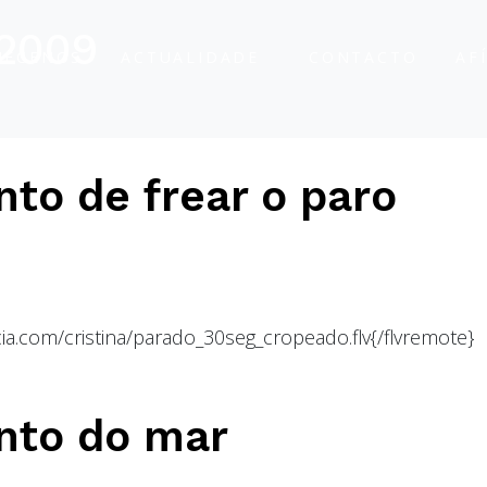
 2009
ÑÉCENOS
ACTUALIDADE
CONTACTO
AF
o de frear o paro
ia.com/cristina/parado_30seg_cropeado.flv{/flvremote}
nto do mar