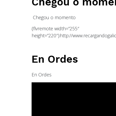
Chegou o mome
Chegou o momento
{flvremote width=”255″
height=”220″}http://www.recargandogalic
En Ordes
En Ordes