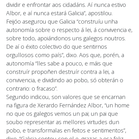
dividir e enfrontar aos cidadáns. Aí nunca estivo
Albor, e aí nunca estará Galicia”, apostilou.
Feijóo asegurou que Galicia “construíu unha
autonomía sobre o respecto á lei, á convivencia e,
sobre todo, apoiándonos uns galegos noutros.
De aí o éxito colectivo do que sentirnos
orgullosos como país”, dixo. Aos que, porén, a
autonomía “lles sabe a pouco, e máis que
construír propoñen destruír contra a lei, a
convivencia, e dividindo ao pobo, só obterán o
contrario: o fracaso”.
Segundo indicou, son valores que se encarnan
na figura de Xerardo Fernández Albor, “un home
no que os galegos vemos un pai; un pai que
soubo representar as mellores virtudes dun
pobo, e transformalas en feitos e sentimentos”,
dixo. “Galicia contou con el e, grazas a esa feliz