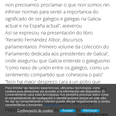
non precisamos proclamar o que non somos nin
infrinxir normas para sentir a importancia do
significado de ser galegos e galegas na Galicia
actual e na España actual”, aseverou.
Así se expresou na presentación do libro
“Xerardo Fernández Albor, discursos
parlamentarios. Primeiro volume da colección do
Parlamento dedicada aos presidentes de Galicia”,
onde asegurou que Galicia entende o galeguismo
“como nexo de unión entre os galegos, como un
sentimento compartido que cohesiona o país”.
“Non hai maior desprezo cara a un pobo que
empregar o amor á terra como ferramenta para
Para brindar las mejores experiencias, utilizamos tecnologías como
cookies para almacenar y/o acceder a la información del dispositivo. El
dividir e enfrontar aos cidadáns. Aí nunca estivo
consentimiento para estas tecnologías nos permitirá procesar datos como
el comportamiento de navegación o identificaciones únicas en este sitio.
Albor, e aí nunca estará Galicia”, apostilou.
No dar su consentimiento o retirarlo puede afectar negativamente a ciertas
características y funciones.
View more
Feijóo asegurou que Galicia “construíu unha
Configuración de cookies
Aceptar
Rechazar
Configuración de cookies