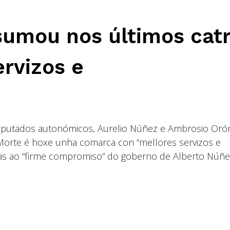
sumou nos últimos cat
rvizos e
eputados autonómicos, Aurelio Núñez e Ambrosio Oró
orte é hoxe unha comarca con “mellores servizos e
azas ao “firme compromiso” do goberno de Alberto Núñ