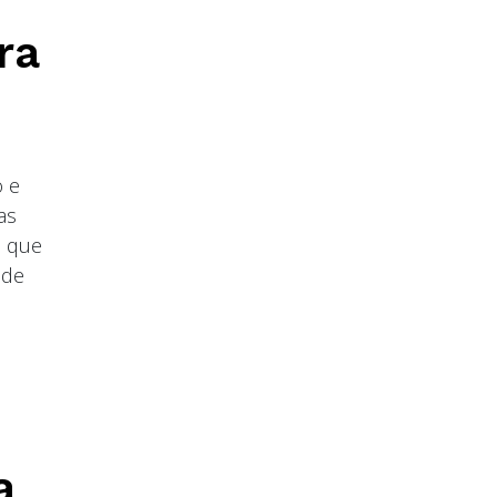
ra
o e
as
s que
 de
a