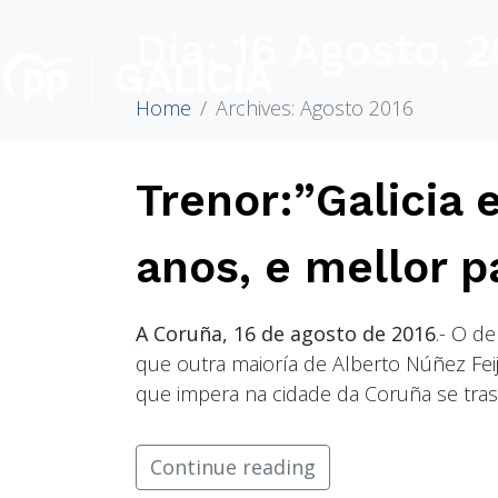
Día:
16 Agosto, 2
INICIO
CO
Home
Archives: Agosto 2016
Trenor:”Galicia 
anos, e mellor p
A Coruña, 16 de agosto de 2016
.- O d
que outra maioría de Alberto Núñez Feij
que impera na cidade da Coruña se trasl
Continue reading