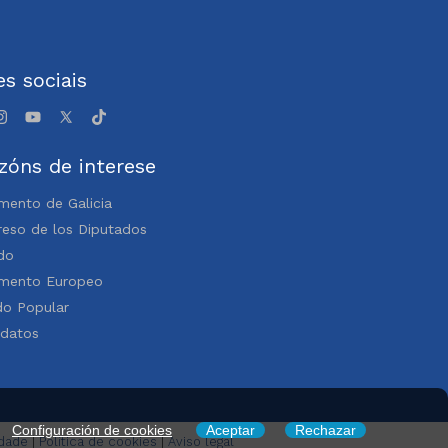
s sociais
zóns de interese
mento de Galicia
eso de los Diputados
do
amento Europeo
do Popular
idatos
Configuración de cookies
Aceptar
Rechazar
idade
|
Política de cookies
|
Aviso legal