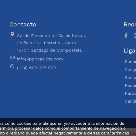
Contacto
Rede
Av. de Fernando de Casas Novoa,
Edificio CNL Portal A - Baixo
Liga
15707 Santiago de Compostela
info@ppdegalicia.com
Parla
(+34) 608 338 908
Congr
Sena
Parl
Parti
Cand
ías como cookies para almacenar y/o acceder a la información del
 permitirá procesar datos como el comportamiento de navegación o
nto o retirarlo puede afectar negativamente a ciertas características
Política de privac