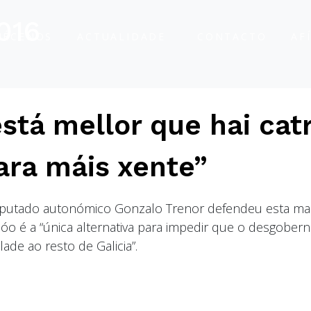
016
ÑÉCENOS
ACTUALIDADE
CONTACTO
AF
está mellor que hai cat
ara máis xente”
eputado autonómico Gonzalo Trenor defendeu esta m
óo é a “única alternativa para impedir que o desgober
ade ao resto de Galicia”.