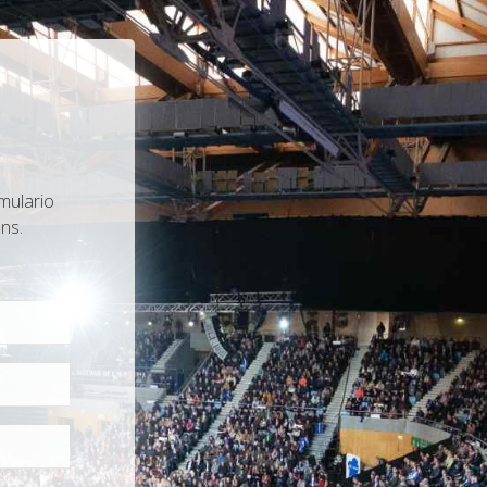
mulario
ns.