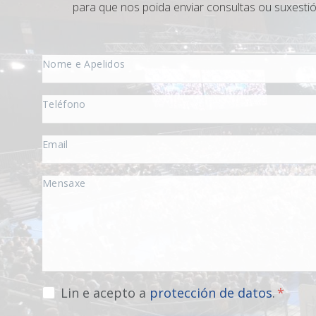
para que nos poida enviar consultas ou suxestió
Lin e acepto a
protección de datos
.