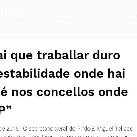
2016
ÑÉCENOS
ACTUALIDADE
CONTACTO
AF
ai que traballar duro
estabilidade onde hai
é nos concellos onde
P”
e 2016.- O secretario xeral do PPdeG, Miguel Tellado,
upación dos populares é poñerse en marcha para as