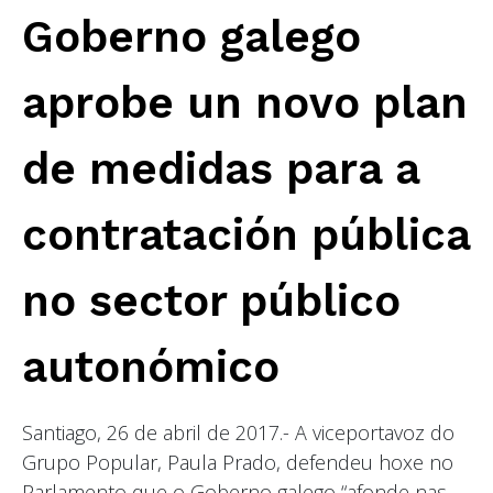
Goberno galego
aprobe un novo plan
de medidas para a
contratación pública
no sector público
autonómico
Santiago, 26 de abril de 2017.- A viceportavoz do
Grupo Popular, Paula Prado, defendeu hoxe no
Parlamento que o Goberno galego “afonde nas