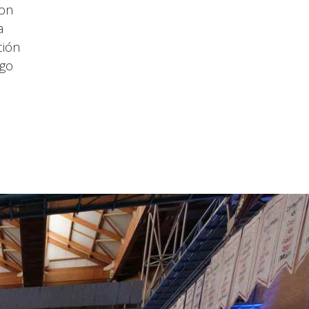
non
a
ción
igo