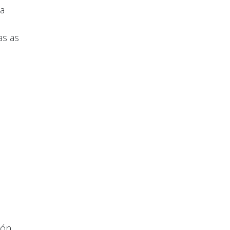
“a
as as
ión