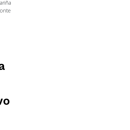
ariña
monte
a
vo