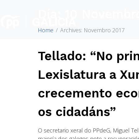
Día:
10 Novembro
INICIO
CO
Home
Archives: Novembro 2017
Tellado: “No pri
Lexislatura a Xu
crecemento eco
os cidadáns”
O secretario xeral do PPdeG, Miguel Te
maioría dos galegos note a recuperación