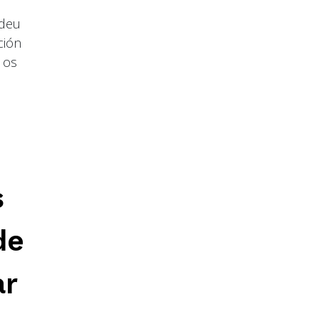
ndeu
ción
 os
s
de
ar