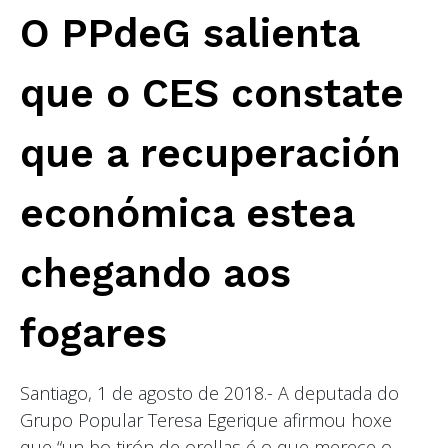
O PPdeG salienta
que o CES constate
que a recuperación
económica estea
chegando aos
fogares
Santiago, 1 de agosto de 2018.- A deputada do
Grupo Popular Teresa Egerique afirmou hoxe
que “un bo tirón de orellas é o que merece o