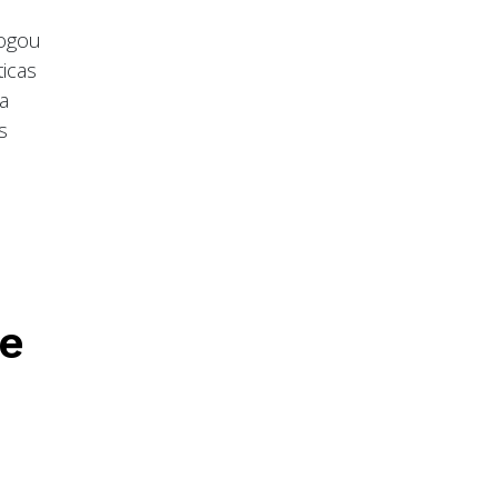
vogou
icas
a
s
de