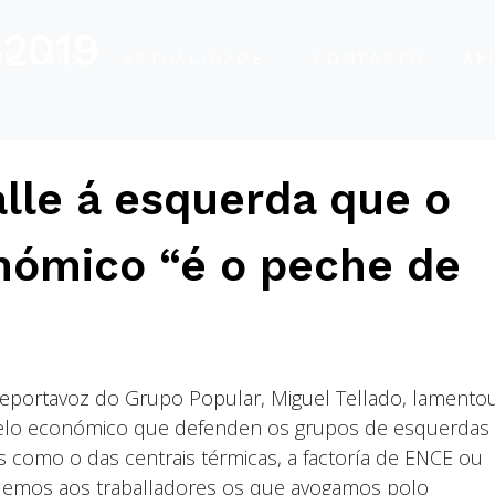
 2019
ÑÉCENOS
ACTUALIDADE
CONTACTO
AF
alle á esquerda que o
nómico “é o peche de
ceportavoz do Grupo Popular, Miguel Tellado, lamento
elo económico que defenden os grupos de esquerdas
como o das centrais térmicas, a factoría de ENCE ou
demos aos traballadores os que avogamos polo