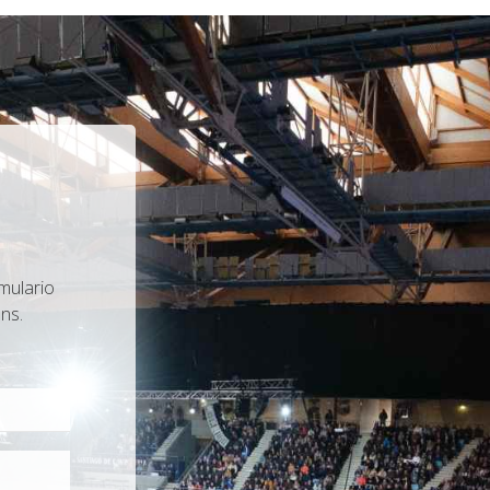
mulario
ns.