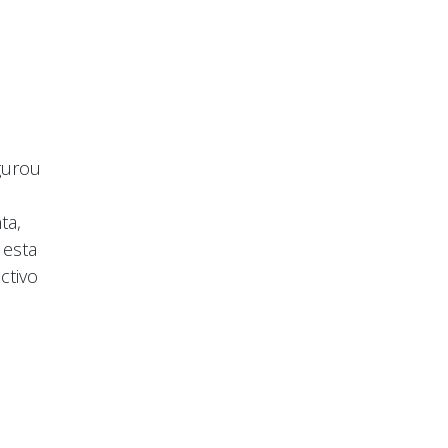
gurou
ta,
 esta
ctivo