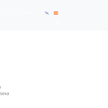
ÍLIATE
NNXX
u
 sexa