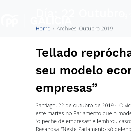
Día:
22 Outubro,
INICIO
CO
Home
Archives: Outubro 2019
Tellado repróch
seu modelo eco
empresas”
Santiago, 22 de outubro de 2019.- O vi
este martes no Parlamento que o mod
“o peche de empresas” e lembrou casos 
Reganosa. “Neste Parlamento só defen