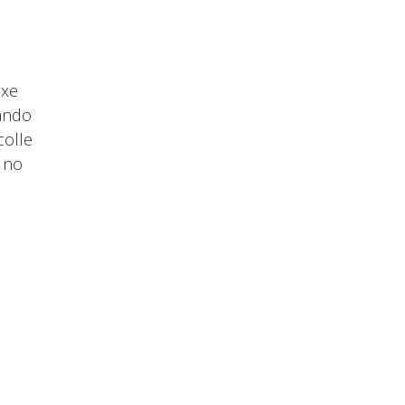
oxe
lando
colle
 no