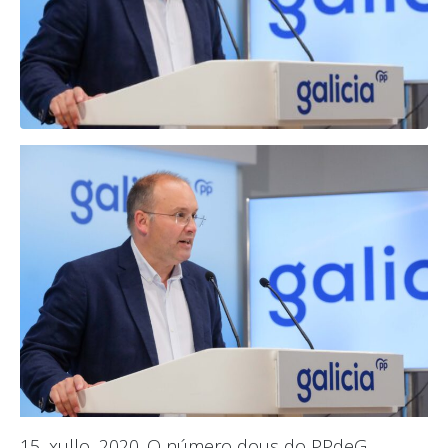
15, xullo, 2020.
O número dous do PPdeG,