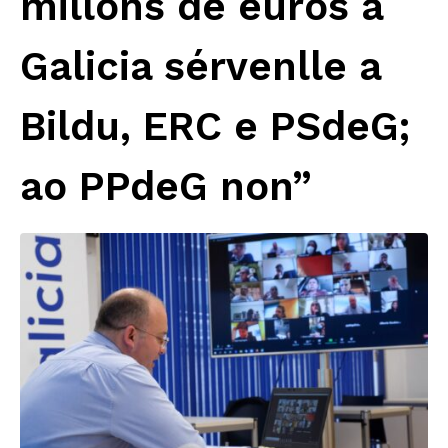
millóns de euros a
Galicia sérvenlle a
Bildu, ERC e PSdeG;
ao PPdeG non”