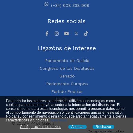
(+34) 608 338 908
Redes sociais
Ligazóns de interese
Parlamento de Galicia
Congreso de los Diputados
Senado
Parlamento Europeo
Partido Popular
Candidatos
Para brindar las mejores experiencias, utilizamos tecnologías como
cookies para almacenar y/o acceder a la información del dispositivo. El
consentimiento para estas tecnologías nos permitirá procesar datos como
el comportamiento de navegación o identificaciones únicas en este sitio.
No dar su consentimiento o retirarlo puede afectar negativamente a ciertas
características y funciones.
View more
© 2023 – PP de Galicia
Configuración de cookies
Aceptar
Rechazar
Configuración de cookies