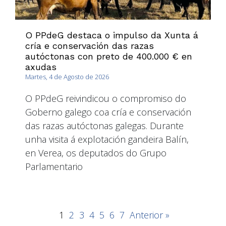
O PPdeG destaca o impulso da Xunta á
cría e conservación das razas
autóctonas con preto de 400.000 € en
axudas
Martes, 4 de Agosto de 2026
O PPdeG reivindicou o compromiso do
Goberno galego coa cría e conservación
das razas autóctonas galegas. Durante
unha visita á explotación gandeira Balín,
en Verea, os deputados do Grupo
Parlamentario
1
2
3
4
5
6
7
Anterior »