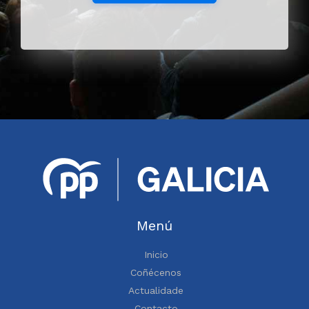
Menú
Inicio
Coñécenos
Actualidade
Contacto