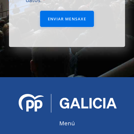
datos
.
ENVIAR MENSAXE
Menú