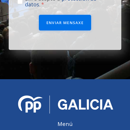
datos
.
ENVIAR MENSAXE
Menú