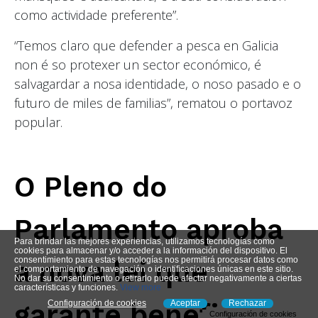
como actividade preferente”.
“Temos claro que defender a pesca en Galicia
non é so protexer un sector económico, é
salvagardar a nosa identidade, o noso pasado e o
futuro de miles de familias”, rematou o portavoz
popular.
O Pleno do
Parlamento aproba
Para brindar las mejores experiencias, utilizamos tecnologías como
cookies para almacenar y/o acceder a la información del dispositivo. El
consentimiento para estas tecnologías nos permitirá procesar datos como
a nova lei que
el comportamiento de navegación o identificaciones únicas en este sitio.
No dar su consentimiento o retirarlo puede afectar negativamente a ciertas
características y funciones.
View more
Configuración de cookies
Aceptar
Rechazar
garante beneficios
Configuración de cookies