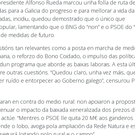
residente Alfonso Rueda marcou unha folla de ruta d
as para a Galicia do progreso e para mellorar a vida da
nadas, incidiu, quedou demostrado que o único que
do Popular, lamentando que o BNG do “non” e o PSOE do 
 de medidas de futuro.
estións tan relevantes como a posta en marcha de med
maria, o reforzo do Bono Coidado, o impulso das polític
dun programa que aborde as baixas laborais. A esta úl
e outras cuestións. “Quedou claro, unha vez máis, qu
cer ruído e entorpecer ao Goberno galego”, censurou P
aran en contra do medio rural: non apoiaron a propos
atenuar o impacto da baixada xeneralizada dos prezos 
e actúe. “Mentres o PSOE lle quita 20 M€ aos gandeiros
nde o lobo, avoga pola ampliación da Rede Natura e e
 seguirá loitando polo rural e o campo”.