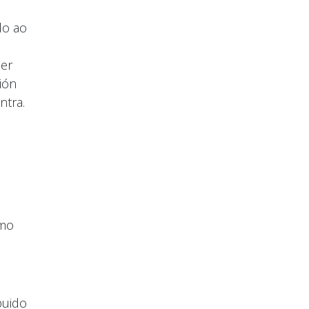
do ao
ber
ión
ntra.
imo
puido