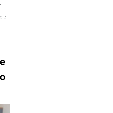
,
,
e e
e
se
ao