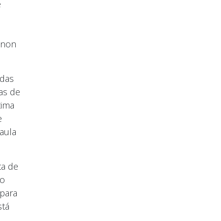
e
“non
idas
as de
tima
e
aula
ta de
do
 para
stá