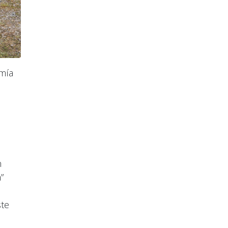
mía
n
”
ste