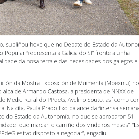
ado, subliñou hoxe que no Debate do Estado da Autono
Popular “representa a Galicia do SI” fronte a unha
alidade da nosa terra e das necesidades dos galegos e
 edición da Mostra Exposición de Muimenta (Moexmu) no
co alcalde Armando Castosa, a presidenta de NNXX de
r de Medio Rural do PPdeG, Avelino Souto, así como co
. Na cita, Paula Prado fixo balance da “intensa semana
bate do Estado da Autonomía, no que se aprobaron 51
midade- que marcan o camiño dos vindeiros meses”. “E
eG estivo disposto a negociar”, engadiu.