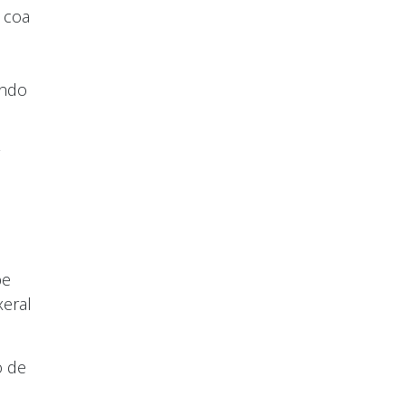
 coa
a
ando
be
xeral
o de