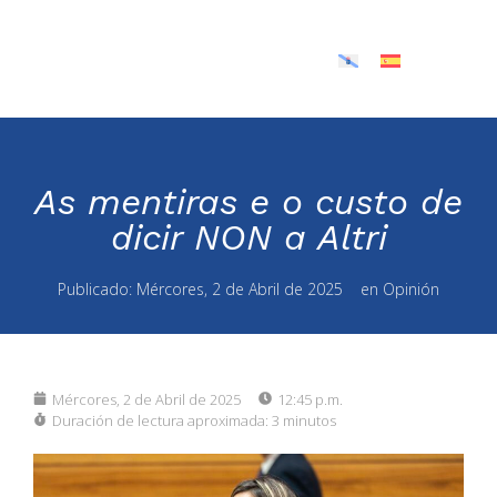
As mentiras e o custo de
dicir NON a Altri
Publicado:
Mércores, 2 de Abril de 2025
en
Opinión
Mércores, 2 de Abril de 2025
12:45 p.m.
Duración de lectura aproximada:
3 minutos