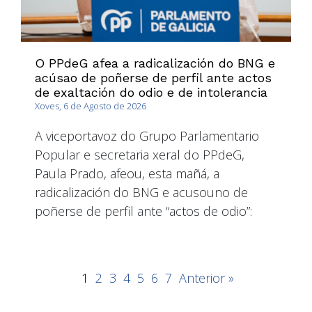
O PPdeG afea a radicalización do BNG e
acúsao de poñerse de perfil ante actos
de exaltación do odio e de intolerancia
Xoves, 6 de Agosto de 2026
A viceportavoz do Grupo Parlamentario
Popular e secretaria xeral do PPdeG,
Paula Prado, afeou, esta mañá, a
radicalización do BNG e acusouno de
poñerse de perfil ante “actos de odio”:
1
2
3
4
5
6
7
Anterior »