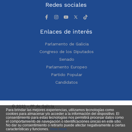
Redes sociales
Enlaces de interés
Parlamento de Galicia
Congreso de los Diputados
Senado
Parlamento Europeo
Partido Popular
Candidatos
© 2023 – PP de Galicia
Para brindar las mejores experiencias, utilizamos tecnologías como
cookies para almacenar y/o acceder a la información del dispositivo. El
consentimiento para estas tecnologías nos permitirá procesar datos como
Política de privacidad
|
Política de cookies
|
Aviso legal
el comportamiento de navegación o identificaciones únicas en este sitio.
No dar su consentimiento o retirarlo puede afectar negativamente a ciertas
características y funciones.
View more