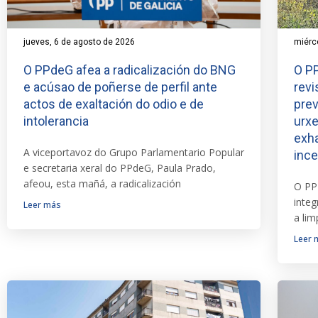
jueves, 6 de agosto de 2026
miérc
O PPdeG afea a radicalización do BNG
O PP
e acúsao de poñerse de perfil ante
revi
actos de exaltación do odio e de
prev
intolerancia
urxe
exha
A viceportavoz do Grupo Parlamentario Popular
inc
e secretaria xeral do PPdeG, Paula Prado,
afeou, esta mañá, a radicalización
O PP
integ
Leer más
a li
Leer 