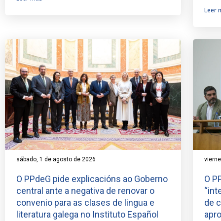
Leer 
sábado, 1 de agosto de 2026
vierne
O PPdeG pide explicacións ao Goberno
O P
central ante a negativa de renovar o
“int
convenio para as clases de lingua e
de c
literatura galega no Instituto Español
apr