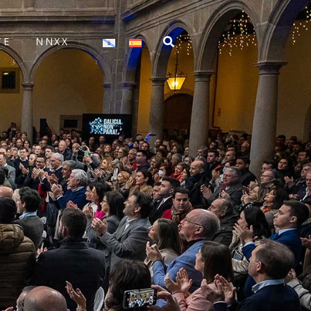
TE
NNXX