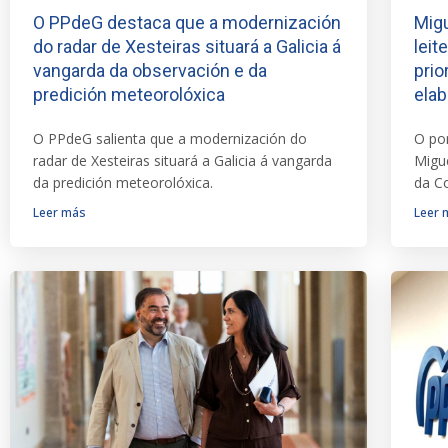
O PPdeG destaca que a modernización
Migu
do radar de Xesteiras situará a Galicia á
leit
vangarda da observación e da
prio
predición meteorolóxica
elab
O PPdeG salienta que a modernización do
O po
radar de Xesteiras situará a Galicia á vangarda
Migue
da predición meteorolóxica.
da C
Leer más
Leer 