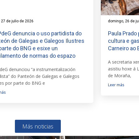
 27 de julio de 2026
domingo, 26 de ju
deG denuncia o uso partidista do
Paula Prado p
eón de Galegas e Galegos Ilustres
cultura e ga
parte do BNG e esixe un
Carneiro ao
ulamento de normas do espazo
A secretaria xe
asistiu hoxe á 
deG denunciou “a instrumentalización
de Moraña,
idista” do Panteón de Galegas e Galegos
res por parte do BNG e
Leer más
más
Más noticias