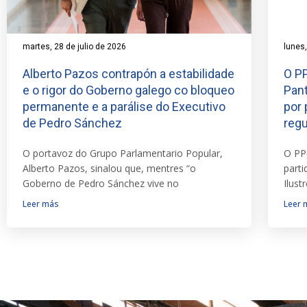
martes, 28 de julio de 2026
lunes,
Alberto Pazos contrapón a estabilidade
O PP
e o rigor do Goberno galego co bloqueo
Pant
permanente e a parálise do Executivo
por 
de Pedro Sánchez
reg
O portavoz do Grupo Parlamentario Popular,
O PP
Alberto Pazos, sinalou que, mentres “o
part
Goberno de Pedro Sánchez vive no
Ilust
Leer más
Leer 