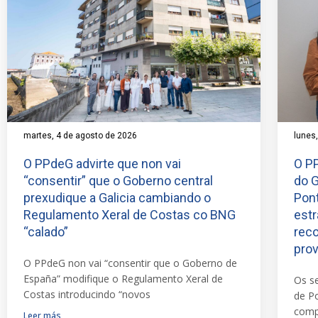
martes, 4 de agosto de 2026
lunes
O PPdeG advirte que non vai
O PP
“consentir” que o Goberno central
do 
prexudique a Galicia cambiando o
Pont
Regulamento Xeral de Costas co BNG
estr
“calado”
reco
prov
O PPdeG non vai “consentir que o Goberno de
España” modifique o Regulamento Xeral de
Os s
Costas introducindo “novos
de Po
comp
Leer más