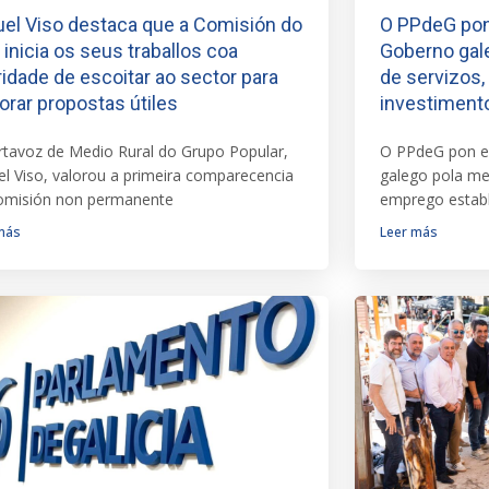
el Viso destaca que a Comisión do
O PPdeG pon 
e inicia os seus traballos coa
Goberno gale
ridade de escoitar ao sector para
de servizos,
orar propostas útiles
investimento
rtavoz de Medio Rural do Grupo Popular,
O PPdeG pon en
l Viso, valorou a primeira comparecencia
galego pola mel
omisión non permanente
emprego estab
más
Leer más