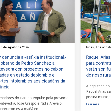
, 3 de agosto de 2026
lunes, 3 de agost
 denuncia a «asfixia institucional»
Raquel Arias
Goberno de Pedro Sánchez a
para contrat
evedra con proxectos no caixón,
verán son f
adas en estado deplorable e
do noso rura
rtes intolerables aos cidadáns da
A deputada do 
incia
Raquel Arias sa
piscina municip
enadores do Partido Popular pola provincia
ntevedra, José Crespo e Nidia Arévalo,
Leer más
areceron esta mañá en