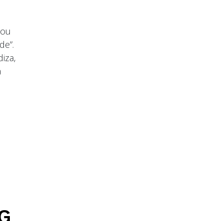
mou
de”.
iza,
a
eG