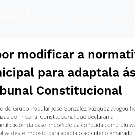
e 2017
ENOS
ACTUALIDAD
CONTACTO
AFÍLIA
or modificar a normati
icipal para adaptala á
bunal Constitucional
tado do Grupo Popular José González Vázquez avogou h
zas do Tribunal Constitucional que declaran a
ntificación da base impoñible da coñecida como plusva
tiva deste imposto para adaptalo ao criterio emanado