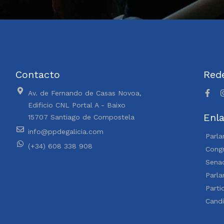
Contacto
Rede
Av. de Fernando de Casas Novoa,
Edificio CNL Portal A - Baixo
Enla
15707 Santiago de Compostela
info@ppdegalicia.com
Parla
(+34) 608 338 908
Congr
Sena
Parl
Parti
Cand