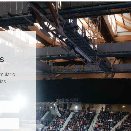
s
rmulario
ias.