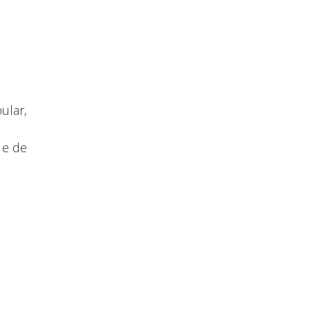
ular,
 e de