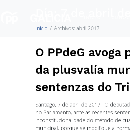
Día:
7 de abril d
INICIO
CONÓC
Inicio
Archivos: abril 2017
O PPdeG avoga p
da plusvalía mun
sentenzas do Tri
Santiago, 7 de abril de 2017.- O depu
no Parlamento, ante as recentes senten
inconstitucionalidade do método de cua
municipal, porque se modifique a norma