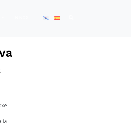
TE
NNXX
va
s
oxe
lía