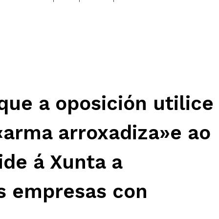
que a oposición utilice
arma arroxadiza»e ao
de á Xunta a
s empresas con