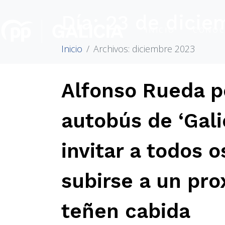
Día:
23 de dicie
INICIO
CONÓC
Inicio
Archivos: diciembre 2023
Alfonso Rueda p
autobús de ‘Gali
invitar a todos 
subirse a un pr
teñen cabida