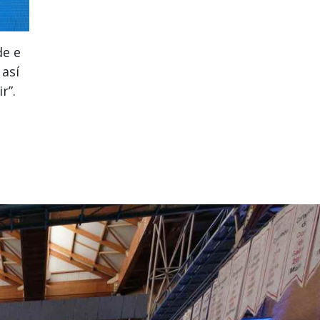
de e
 así
r”.