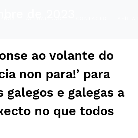
mbre de 2023
ENOS
ACTUALIDAD
CONTACTO
AFÍLIA
onse ao volante do
cia non para!’ para
os galegos e galegas a
oxecto no que todos