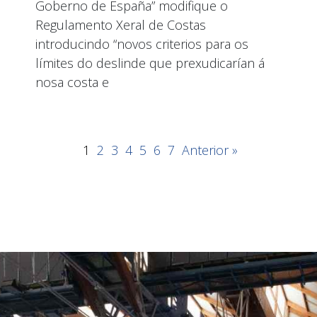
Goberno de España” modifique o
Regulamento Xeral de Costas
introducindo “novos criterios para os
límites do deslinde que prexudicarían á
nosa costa e
1
2
3
4
5
6
7
Anterior »