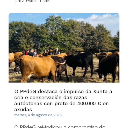
para evitar máis
O PPdeG destaca o impulso da Xunta á
cría e conservación das razas
autóctonas con preto de 400.000 € en
axudas
martes, 4 de agosto de 2026
O PPdeG reivindicou o compromiso do