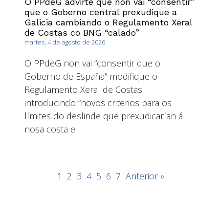
O PPdeG advirte que non vai “consentir”
que o Goberno central prexudique a
Galicia cambiando o Regulamento Xeral
de Costas co BNG “calado”
martes, 4 de agosto de 2026
O PPdeG non vai “consentir que o
Goberno de España” modifique o
Regulamento Xeral de Costas
introducindo “novos criterios para os
límites do deslinde que prexudicarían á
nosa costa e
1
2
3
4
5
6
7
Anterior »