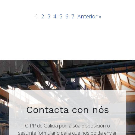
1
2
3
4
5
6
7
Anterior »
Contacta con nós
O PP de Galicia pon á súa disposición o
seguinte formulario para que nos poida enviar