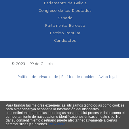
Parlamento de Galicia
Congreso de los Diputados
Senado
Parlamento Europeo
Partido Popular
Candidatos
© 2023 – PP de Galicia
Política de privacidade
|
Política de cookies
|
Aviso legal
Para brindar las mejores experiencias, utilizamos tecnologías como cookies
para almacenar y/o acceder a la información del dispositivo. El
consentimiento para estas tecnologías nos permitirá procesar datos como el
comportamiento de navegación o identificaciones únicas en este sitio. No
dar su consentimiento o retirarlo puede afectar negativamente a ciertas
características y funciones.
View more