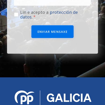
Lin e acepto a
protección de
datos
.
ENVIAR MENSAXE