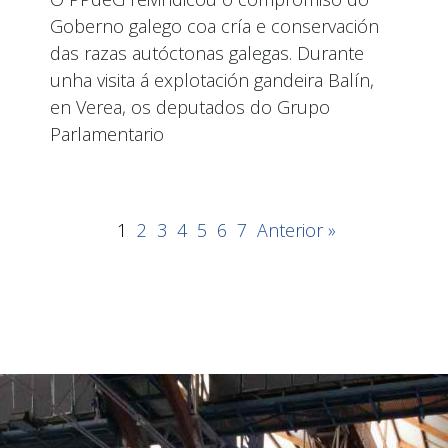
Goberno galego coa cría e conservación
das razas autóctonas galegas. Durante
unha visita á explotación gandeira Balín,
en Verea, os deputados do Grupo
Parlamentario
1
2
3
4
5
6
7
Anterior »