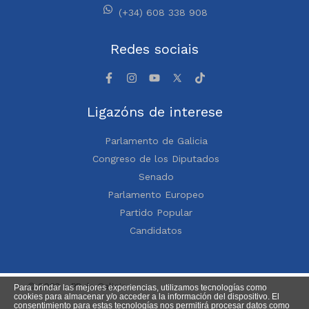
(+34) 608 338 908
Redes sociais
Ligazóns de interese
Parlamento de Galicia
Congreso de los Diputados
Senado
Parlamento Europeo
Partido Popular
Candidatos
© 2023 – PP de Galicia
Para brindar las mejores experiencias, utilizamos tecnologías como
cookies para almacenar y/o acceder a la información del dispositivo. El
consentimiento para estas tecnologías nos permitirá procesar datos como