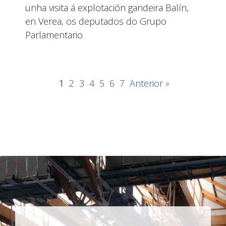
unha visita á explotación gandeira Balín,
en Verea, os deputados do Grupo
Parlamentario
1
2
3
4
5
6
7
Anterior »