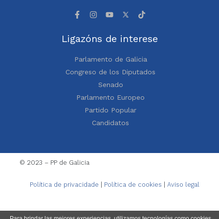
Ligazóns de interese
Parlamento de Galicia
Congreso de los Diputados
Senado
Parlamento Europeo
Partido Popular
Candidatos
© 2023 – PP de Galicia
Política de privacidade
|
Política de cookies
|
Aviso legal
Para brindar las mejores experiencias, utilizamos tecnologías como cookies