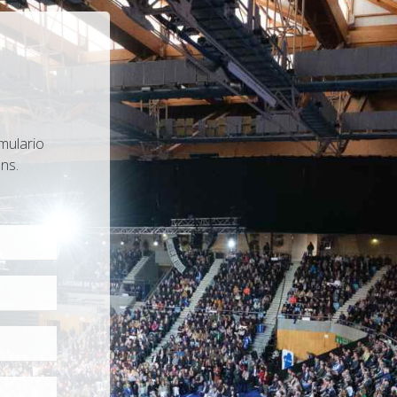
mulario
ns.