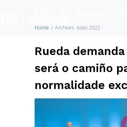
Día:
22 Maio, 20
INICIO
CO
Home
Archives: Maio 2022
Rueda demanda 
será o camiño pa
normalidade exc