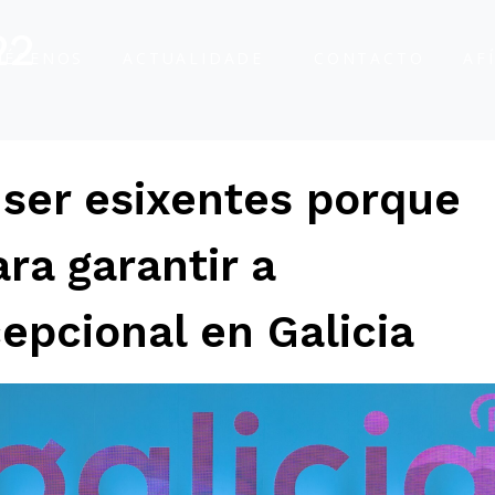
22
ÑÉCENOS
ACTUALIDADE
CONTACTO
AF
ser esixentes porque
ra garantir a
epcional en Galicia