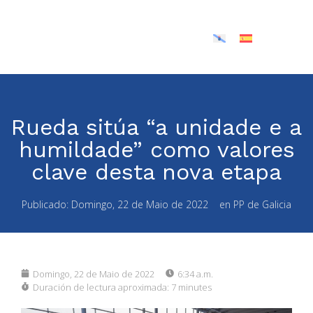
Rueda sitúa “a unidade e a
humildade” como valores
clave desta nova etapa
Publicado:
Domingo, 22 de Maio de 2022
en
PP de Galicia
Domingo, 22 de Maio de 2022
6:34 a.m.
Duración de lectura aproximada:
7 minutes