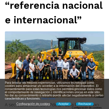
“referencia nacional
e internacional”
Para brindar las mejores experiencias, utilizamos tecnologías como
cookies para almacenar y/o acceder a la información del dispositivo. El
consentimiento para estas tecnologías nos permitirá procesar datos como
el comportamiento de navegación o identificaciones únicas en este sitio.
No dar su consentimiento o retirarlo puede afectar negativamente a ciertas
características y funciones.
View more
A secretaria xeral do PPdeG, Paula Prado, puxo
Configuración de cookies
Aceptar
Rechazar
Configuración de cookies