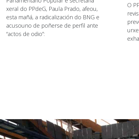
Parlamentario Popular e secretaria
O PP
xeral do PPdeG, Paula Prado, afeou,
revi
esta mañá, a radicalización do BNG e
prev
acusouno de poñerse de perfil ante
urxe
“actos de odio”:
exha