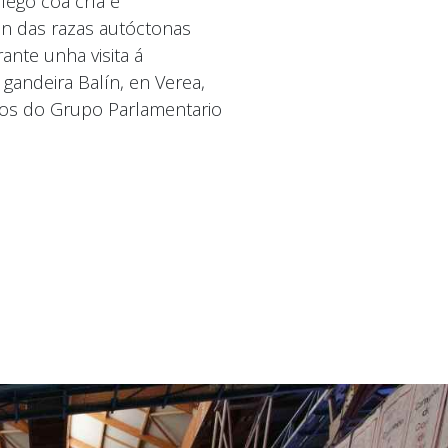
ego coa cría e
n das razas autóctonas
ante unha visita á
 gandeira Balín, en Verea,
os do Grupo Parlamentario