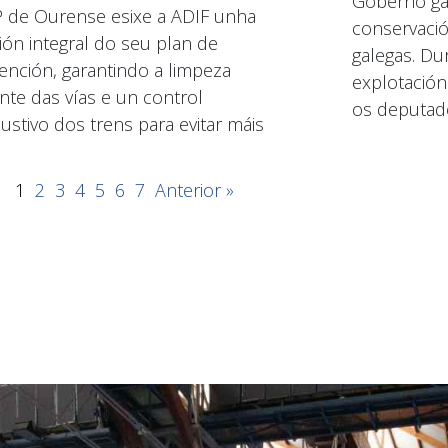
Goberno gal
 de Ourense esixe a ADIF unha
conservació
sión integral do seu plan de
galegas. Dur
ención, garantindo a limpeza
explotación
nte das vías e un control
os deputad
ustivo dos trens para evitar máis
1
2
3
4
5
6
7
Anterior »