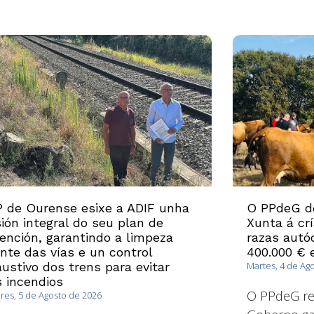
 de Ourense esixe a ADIF unha
O PPdeG d
sión integral do seu plan de
Xunta á cr
ención, garantindo a limpeza
razas autó
nte das vías e un control
400.000 € 
ustivo dos trens para evitar
Martes, 4 de Ag
 incendios
O PPdeG re
es, 5 de Agosto de 2026