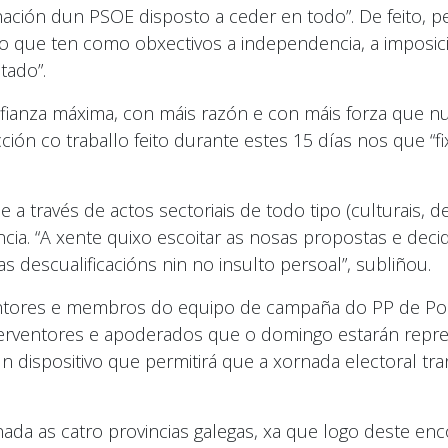
nación dun PSOE disposto a ceder en todo”. De feito, 
 que ten como obxectivos a independencia, a imposició
tado”.
nfianza máxima, con máis razón e con máis forza que n
acción co traballo feito durante estes 15 días nos que
a través de actos sectoriais de todo tipo (culturais, de
ncia. “A xente quixo escoitar as nosas propostas e dec
 descualificacións nin no insulto persoal”, subliñou.
ntores e membros do equipo de campaña do PP de Pont
nterventores e apoderados que o domingo estarán rep
 dispositivo que permitirá que a xornada electoral tra
ada as catro provincias galegas, xa que logo deste enc