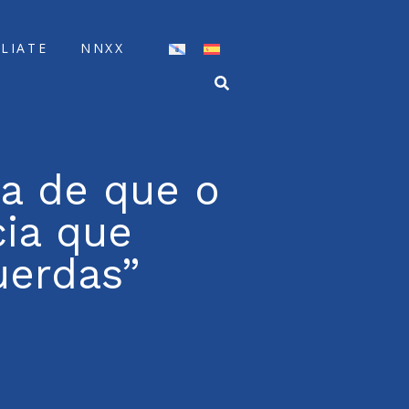
ÍLIATE
NNXX
da de que o
cia que
uerdas”