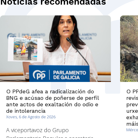
Noticias recomendadas
O PPdeG afea a radicalización do
O PP
BNG e acúsao de poñerse de perfil
revi
ante actos de exaltación do odio e
prev
de intolerancia
urxe
Xoves, 6 de Agosto de 2026
exha
máis
A viceportavoz do Grupo
Mércor