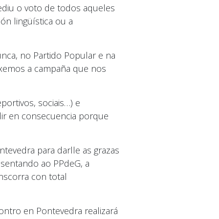
pediu o voto de todos aqueles
n lingüística ou a
unca, no Partido Popular e na
 “fixemos a campaña que nos
portivos, sociais…) e
idir en consecuencia porque
evedra para darlle as grazas
resentando ao PPdeG, a
nscorra con total
ontro en Pontevedra realizará