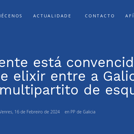
ÑÉCENOS
ACTUALIDADE
CONTACTO
AF
xente está convenci
 elixir entre a Gali
multipartito de esq
Venres, 16 de Febreiro de 2024
en
PP de Galicia