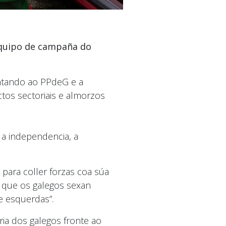
equipo de campaña do
ntando ao PPdeG e a
tos sectoriais e almorzos
a independencia, a
para coller forzas coa súa
e que os galegos sexan
de esquerdas”.
ria dos galegos fronte ao