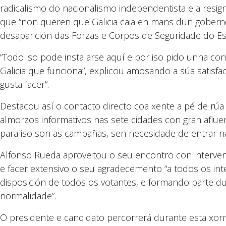
radicalismo do nacionalismo independentista e a resig
que “non queren que Galicia caia en mans dun goberno
desaparición das Forzas e Corpos de Seguridade do Es
“Todo iso pode instalarse aquí e por iso pido unha co
Galicia que funciona”, explicou amosando a súa satisf
gusta facer”.
Destacou así o contacto directo coa xente a pé de rúa e 
almorzos informativos nas sete cidades con gran aflue
para iso son as campañas, sen necesidade de entrar nas
Alfonso Rueda aproveitou o seu encontro con interve
e facer extensivo o seu agradecemento “a todos os i
disposición de todos os votantes, e formando parte dun
normalidade”.
O presidente e candidato percorrerá durante esta xorn