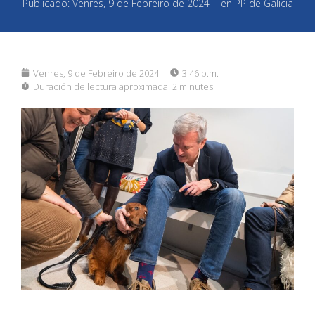
Publicado:
Venres, 9 de Febreiro de 2024
en
PP de Galicia
Venres, 9 de Febreiro de 2024
3:46 p.m.
Duración de lectura aproximada:
2 minutes