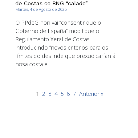
de Costas co BNG “calado”
Martes, 4 de Agosto de 2026
O PPdeG non vai “consentir que o
Goberno de España” modifique o
Regulamento Xeral de Costas
introducindo “novos criterios para os
límites do deslinde que prexudicarían á
nosa costa e
1
2
3
4
5
6
7
Anterior »