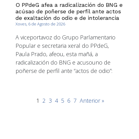
O PPdeG afea a radicalización do BNG e
acúsao de poñerse de perfil ante actos
de exaltación do odio e de intolerancia
Xoves, 6 de Agosto de 2026
A viceportavoz do Grupo Parlamentario
Popular e secretaria xeral do PPdeG,
Paula Prado, afeou, esta mañá, a
radicalización do BNG e acusouno de
poñerse de perfil ante “actos de odio”:
1
2
3
4
5
6
7
Anterior »