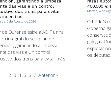
ención, garantindo a limpeza
razas autó
nte das vías e un control
400.000 € 
ustivo dos trens para evitar
Martes, 4 de Ag
 incendios
O PPdeG re
es, 5 de Agosto de 2026
Goberno gal
 de Ourense esixe a ADIF unha
conservació
sión integral do seu plan de
galegas. Dur
ención, garantindo a limpeza
explotación
nte das vías e un control
os deputad
ustivo dos trens para evitar máis
1
2
3
4
5
6
7
Anterior »