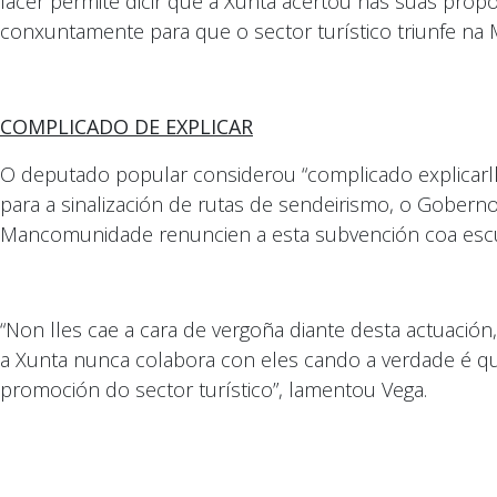
facer permite dicir que a Xunta acertou nas súas pro
conxuntamente para que o sector turístico triunfe na 
COMPLICADO DE EXPLICAR
O deputado popular considerou “complicado explicarl
para a sinalización de rutas de sendeirismo, o Gober
Mancomunidade renuncien a esta subvención coa escu
“Non lles cae a cara de vergoña diante desta actuació
a Xunta nunca colabora con eles cando a verdade é que
promoción do sector turístico”, lamentou Vega.