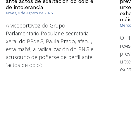
ante actos de exaltación do odio e
prev
de intolerancia
urxe
Xoves, 6 de Agosto de 2026
exha
máis
A viceportavoz do Grupo
Mércor
Parlamentario Popular e secretaria
O PP
xeral do PPdeG, Paula Prado, afeou,
revi
esta mañá, a radicalización do BNG e
prev
acusouno de poñerse de perfil ante
urxe
“actos de odio”:
exha