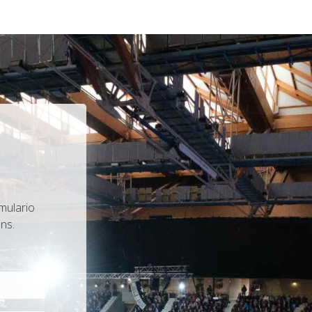
mulario
ns.