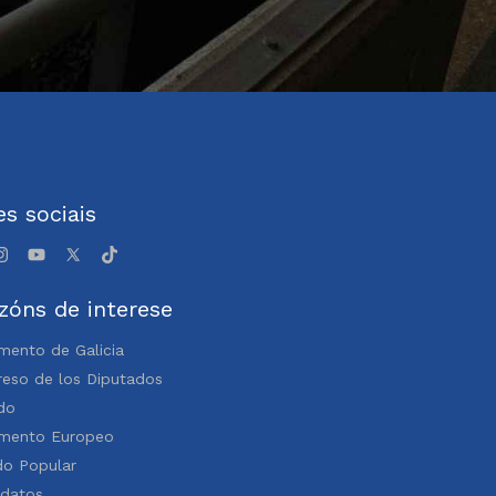
s sociais
zóns de interese
mento de Galicia
eso de los Diputados
do
amento Europeo
do Popular
idatos