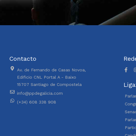
Contacto
Rede
Av. de Fernando de Casas Novoa,
Edificio CNL Portal A - Baixo
Liga
15707 Santiago de Compostela
info@ppdegalicia.com
Parla
(+34) 608 338 908
Congr
Sena
Parl
Parti
Cand