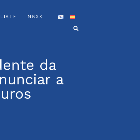
ÍLIATE
NNXX
dente da
nunciar a
euros