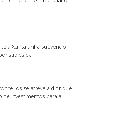
 Mancomunidade e traballando
ite á Xunta unha subvención
sponsables da
ncellos se atreve a dicir que
o de investimentos para a