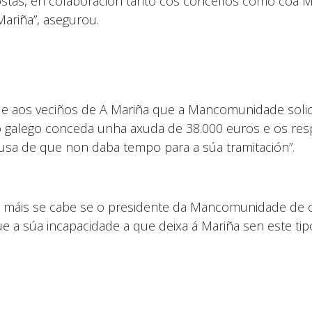
postas, en colaboración tanto cos concellos como coa
Mariña”, asegurou.
le aos veciños de A Mariña que a Mancomunidade solic
no galego conceda unha axuda de 38.000 euros e os re
sa de que non daba tempo para a súa tramitación”.
n, máis se cabe se o presidente da Mancomunidade de co
 a súa incapacidade a que deixa á Mariña sen este tip