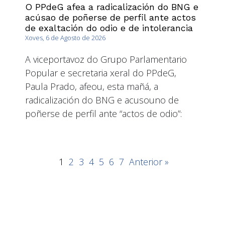
O PPdeG afea a radicalización do BNG e
acúsao de poñerse de perfil ante actos
de exaltación do odio e de intolerancia
Xoves, 6 de Agosto de 2026
A viceportavoz do Grupo Parlamentario
Popular e secretaria xeral do PPdeG,
Paula Prado, afeou, esta mañá, a
radicalización do BNG e acusouno de
poñerse de perfil ante “actos de odio”:
1
2
3
4
5
6
7
Anterior »