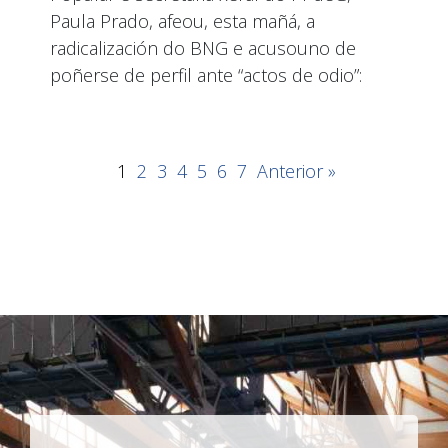
Paula Prado, afeou, esta mañá, a
radicalización do BNG e acusouno de
poñerse de perfil ante “actos de odio”:
1
2
3
4
5
6
7
Anterior »