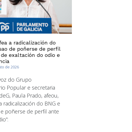
ea a radicalización do
ao de poñerse de perfil
 de exaltación do odio e
ncia
sto de 2026
avoz do Grupo
io Popular e secretaria
deG, Paula Prado, afeou,
a radicalización do BNG e
 poñerse de perfil ante
io”: