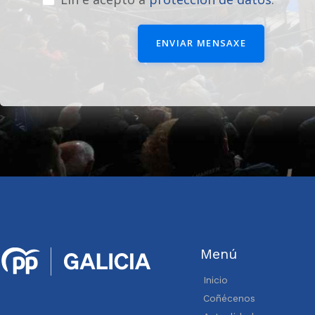
ENVIAR MENSAXE
Menú
Inicio
Coñécenos