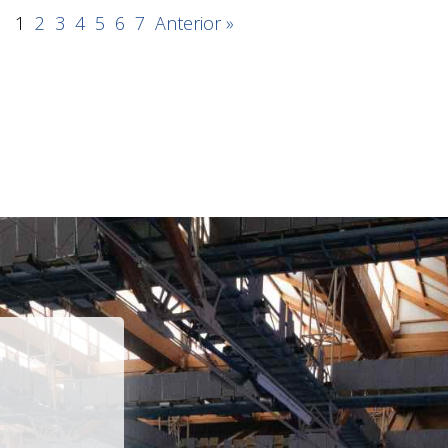
1
2
3
4
5
6
7
Anterior »