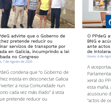
deG advirte que o Goberno de
O PPdeG af
hez pretende reducir ou
BNG e acús
inar servizos de transporte por
ante actos
ada en Galicia, incumprindo a lei
de intolera
obada no Congreso
Xoves, 6 de Ago
, 7 de Agosto de 2026
A viceport
PdeG condena que “o Goberno de
Parlamentar
hez insista en desconectar Galicia
xeral do PP
nverter a nosa Comunidade nun
esta mañá, 
torio cada vez máis illado” á vista
acusouno de
ue pretende reducir ou
“actos de od