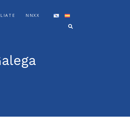
ÍLIATE
NNXX
Galega