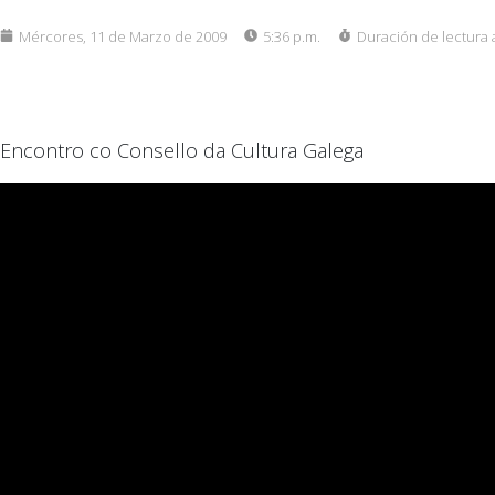
Mércores, 11 de Marzo de 2009
5:36 p.m.
Duración de lectura
Encontro co Consello da Cultura Galega