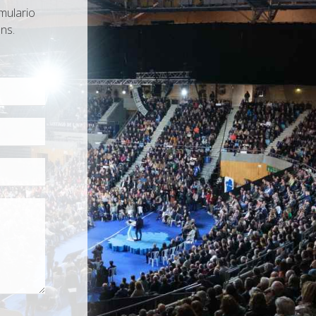
mulario
ns.