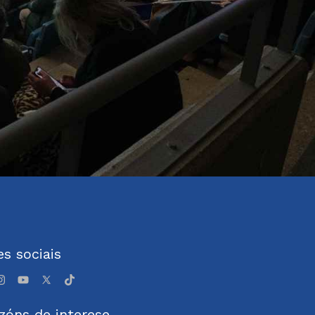
s sociais
zóns de interese