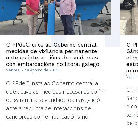
O PPdeG urxe ao Goberno central
O PP
medidas de vixilancia permanente
Sánc
ante as interaccións de candorcas
elim
con embarcacións no litoral galego
estr
Venres, 7 de Agosto de 2026
apr
Venres
O PPdeG insta ao Goberno central a
O P
que active as medidas necesarias co fin
Sánc
de garantir a seguridade da navegación
e co
ante a repunta de interaccións de
terri
candorcas con embarcacións no
de q