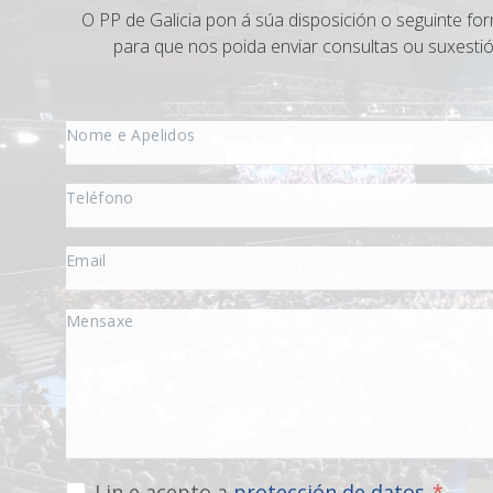
O PP de Galicia pon á súa disposición o seguinte for
para que nos poida enviar consultas ou suxestió
Lin e acepto a
protección de datos
.