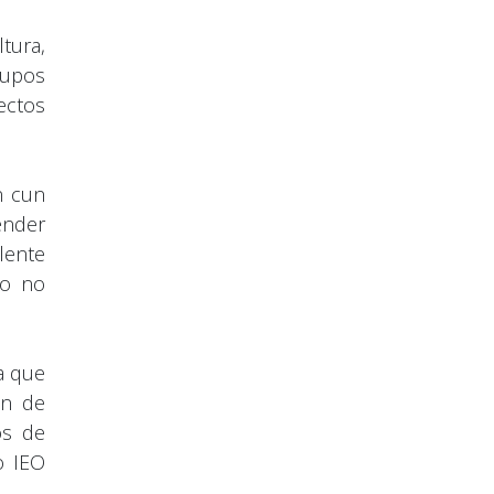
tura,
rupos
ectos
n cun
ender
lente
to no
a que
ón de
os de
o IEO