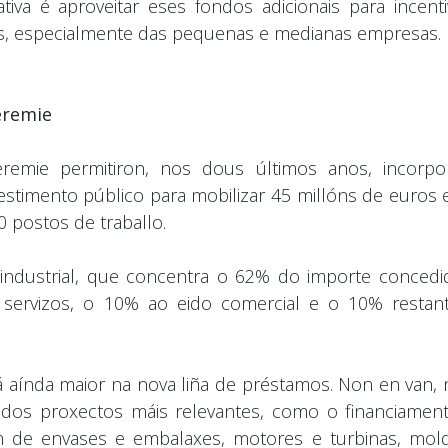
tiva é aproveitar eses fondos adicionais para incenti
tos, especialmente das pequenas e medianas empresas.
eremie
remie permitiron, nos dous últimos anos, incorpo
stimento público para mobilizar 45 millóns de euros 
 postos de traballo.
industrial, que concentra o 62% do importe concedi
 servizos, o 10% ao eido comercial e o 10% restan
á aínda maior na nova liña de préstamos. Non en van, 
dos proxectos máis relevantes, como o financiamen
ión de envases e embalaxes, motores e turbinas, mol