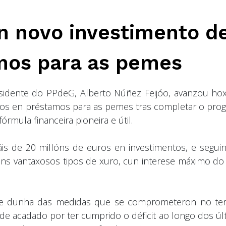
un novo investimento d
mos para as pemes
idente do PPdeG, Alberto Núñez Feijóo, avanzou ho
ros en préstamos para as pemes tras completar o pro
órmula financeira pioneira e útil.
áis de 20 millóns de euros en investimentos, e segui
ns vantaxosos tipos de xuro, cun interese máximo do
se dunha das medidas que se comprometeron no ter
de acadado por ter cumprido o déficit ao longo dos úl