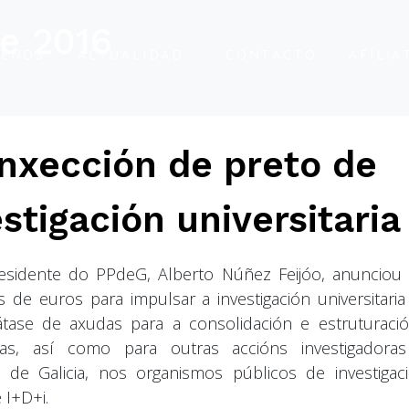
de 2016
ENOS
ACTUALIDAD
CONTACTO
AFÍLIA
inxección de preto de
stigación universitaria
esidente do PPdeG, Alberto Núñez Feijóo, anunciou
de euros para impulsar a investigación universitaria
rátase de axudas para a consolidación e estruturaci
ivas, así como para outras accións investigadora
o de Galicia, nos organismos públicos de investigac
 I+D+i.