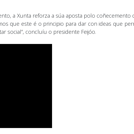
amento, a Xunta reforza a súa aposta polo coñecemento
mos que este é o principio para dar con ideas que per
r social”, concluíu o presidente Feijóo.