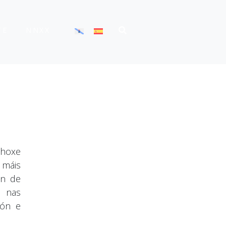
TE
NNXX
 hoxe
 máis
ón de
s nas
ión e