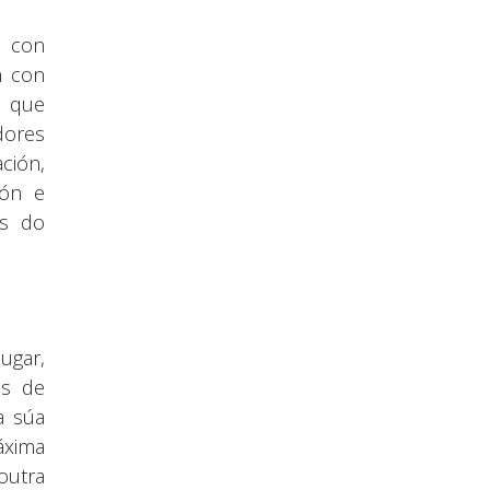
n con
n con
u que
dores
ción,
ión e
és do
ugar,
es de
a súa
áxima
outra