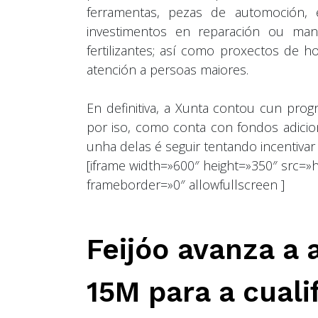
ferramentas, pezas de automoción, 
investimentos en reparación ou man
fertilizantes; así como proxectos de h
atención a persoas maiores.
En definitiva, a Xunta contou cun pro
por iso, como conta con fondos adiciona
unha delas é seguir tentando incentivar
[iframe width=»600″ height=»350″ src
frameborder=»0″ allowfullscreen ]
Feijóo avanza a 
15M para a cuali