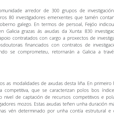
omunidade arredor de 300 grupos de investigació
utros 80 investigadores emerxentes que tamén conta
oberno galego. En termos de persoal, Feijóo indico
 en Galicia grazas ás axudas da Xunta: 830 investiga
e apoio contratados con cargo a proxectos de investiga
sdoutorais financiados con contratos de investigac
undo se comprometeu, retornarán a Galicia a trav
s as modalidades de axudas desta liña. En primeiro l
 competitiva, que se caracterizan polos bos índic
do nivel de captación de recursos competitivos e pol
tigadores mozos. Estas axudas teñen unha duración m
as vén determinado por unha contía estrutural e 