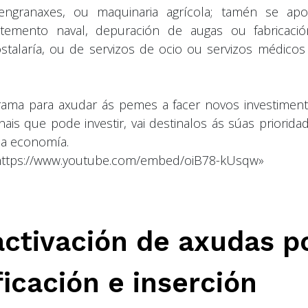
engranaxes, ou maquinaria agrícola; tamén se apo
temento naval, depuración de augas ou fabricaci
ostalaría, ou de servizos de ocio ou servizos médicos
grama para axudar ás pemes a facer novos investiment
is que pode investir, vai destinalos ás súas prioridad
 a economía.
=»https://www.youtube.com/embed/oiB78-kUsqw»
activación de axudas p
ficación e inserción