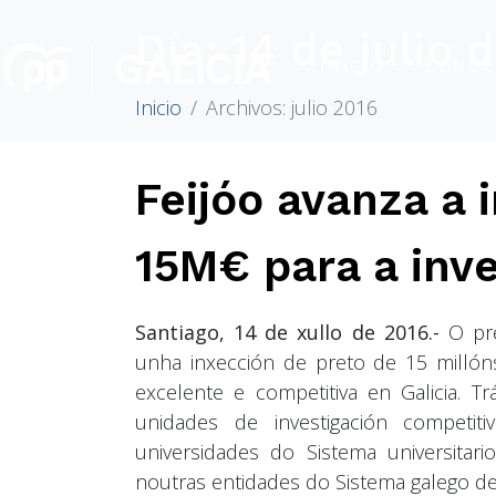
Día:
14 de julio 
INICIO
CONÓC
Inicio
Archivos: julio 2016
Feijóo avanza a 
15M€ para a inve
Santiago, 14 de xullo de 2016.-
O pr
unha inxección de preto de 15 millóns 
excelente e competitiva en Galicia. T
unidades de investigación competit
universidades do Sistema universitari
noutras entidades do Sistema galego de