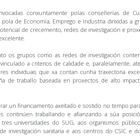
nvocadas conxuntamente polas consellerías de Cul
 pola de Economía, Emprego e Industria dirixidas a g
potencial de crecemento, redes de investigación e prox
excelente.
nto os grupos como as redes de investigación conte
vinculado a criterios de calidade e, paralelamente, at
ores individuais que xa contan cunha traxectoria exce
ña de traballo baseada en proxectos de alto impac
rar un financiamento axeitado e sostido no tempo par
s continúen traballando e afianzando a súa posici
 ás tres universidades do SUG, aos organismos públic
s de investigación sanitaria e aos centros do CSIC e d