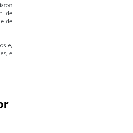
iaron
ón de
 e de
os e,
es, e
or