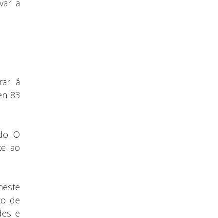
var a
rar á
en 83
do. O
te ao
neste
to de
des e