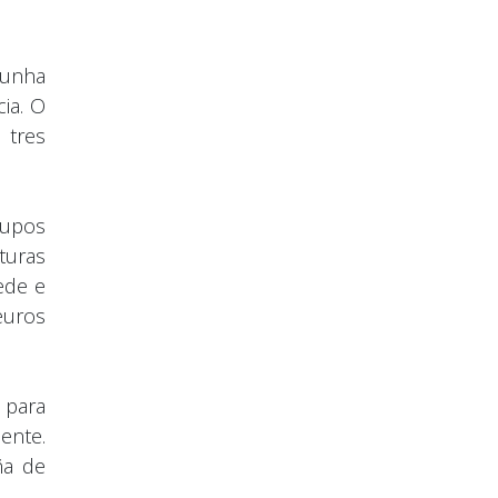
 unha
ia. O
 tres
rupos
turas
ede e
euros
 para
ente.
ña de