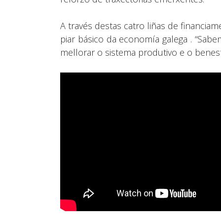
A través destas catro liñas de financi
piar básico da economía galega . “Sabe
mellorar o sistema produtivo e o benesta