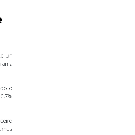
e
xe un
grama
ndo o
 0,7%
ceiro
timos