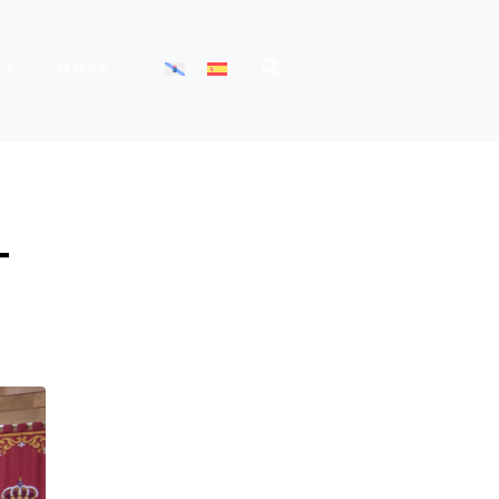
TE
NNXX
T