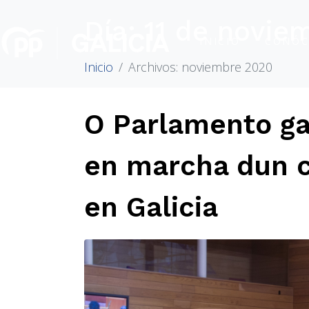
Día:
11 de novie
INICIO
CONÓC
Inicio
Archivos: noviembre 2020
O Parlamento g
en marcha dun c
en Galicia