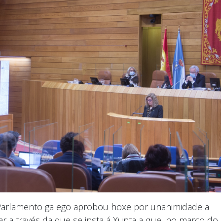
 Parlamento galego aprobou hoxe por unanimidade a
r a través da que se insta á Xunta a que, no marco do