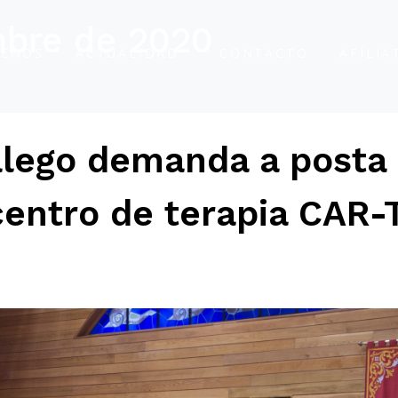
mbre de 2020
ENOS
ACTUALIDAD
CONTACTO
AFÍLIA
alego demanda a posta
entro de terapia CAR-