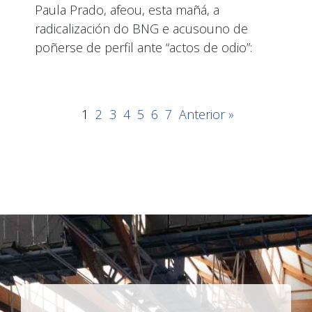
Paula Prado, afeou, esta mañá, a
radicalización do BNG e acusouno de
poñerse de perfil ante “actos de odio”:
1
2
3
4
5
6
7
Anterior »