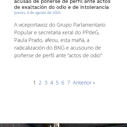
acúsao de poñerse de perfil ante actos
de exaltación do odio e de intolerancia
jueves, 6 de agosto de 2026
A viceportavoz do Grupo Parlamentario
Popular e secretaria xeral do PPdeG,
Paula Prado, afeou, esta mañá, a
radicalización do BNG e acusouno de
poñerse de perfil ante “actos de odio”:
1
2
3
4
5
6
7
Anterior »