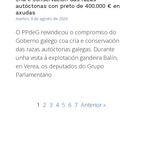
autóctonas con preto de 400.000 € en
axudas
martes, 4 de agosto de 2026
O PPdeG reivindicou o compromiso do
Goberno galego coa cría e conservación
das razas autóctonas galegas. Durante
unha visita á explotación gandeira Balín,
en Verea, os deputados do Grupo
Parlamentario
1
2
3
4
5
6
7
Anterior »