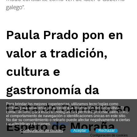
galego”.
Paula Prado pon en
valor a tradición,
cultura e
gastronomía da
Festa do Carneiro ao
Para brindar las mejores experiencias, utilizamos tecnologías como
cookies para almacenar y/o acceder a la información del dispositivo. El
consentimiento para estas tecnologías nos permitirá procesar datos como
el comportamiento de navegación o identificaciones únicas en este sitio.
No dar su consentimiento o retirarlo puede afectar negativamente a ciertas
Espeto de Moraña
características y funciones.
View more
Configuración de cookies
Aceptar
Rechazar
Configuración de cookies