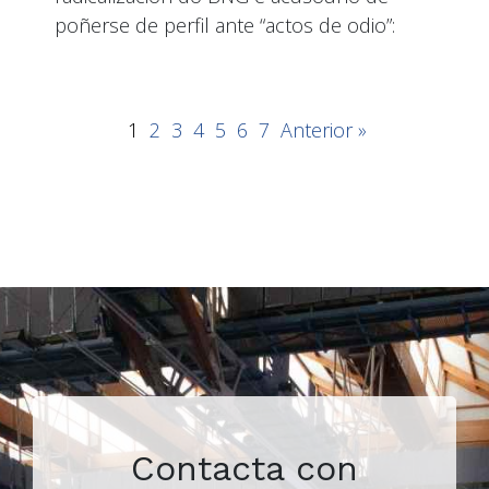
poñerse de perfil ante “actos de odio”:
1
2
3
4
5
6
7
Anterior »
Contacta con