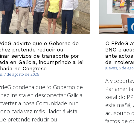
deG advirte que o Goberno de
O PPdeG af
hez pretende reducir ou
BNG e acús
inar servizos de transporte por
ante actos
ada en Galicia, incumprindo a lei
de intolera
obada no Congreso
jueves, 6 de ag
s, 7 de agosto de 2026
A viceport
PdeG condena que “o Goberno de
Parlamentar
hez insista en desconectar Galicia
xeral do PP
nverter a nosa Comunidade nun
esta mañá, 
torio cada vez máis illado” á vista
acusouno de
ue pretende reducir ou
“actos de od