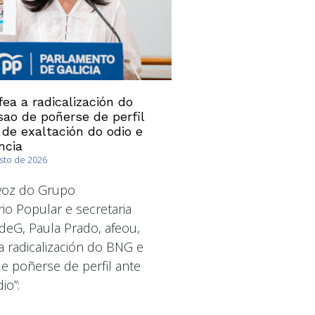
ea a radicalización do
ao de poñerse de perfil
 de exaltación do odio e
ncia
osto de 2026
avoz do Grupo
io Popular e secretaria
deG, Paula Prado, afeou,
a radicalización do BNG e
 poñerse de perfil ante
io”: