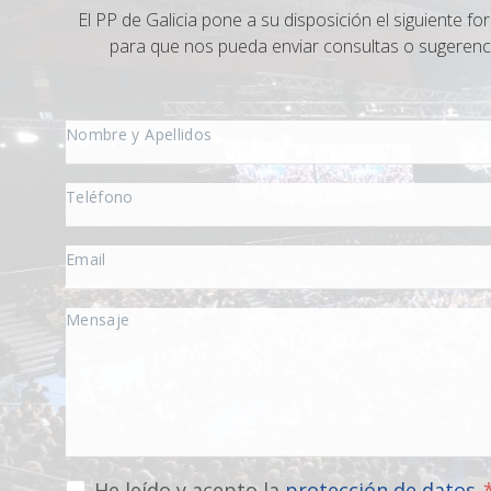
El PP de Galicia pone a su disposición el siguiente fo
para que nos pueda enviar consultas o sugerenc
He leído y acepto la
protección de datos
.