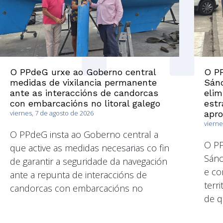
O PPdeG urxe ao Goberno central
O PP
medidas de vixilancia permanente
Sánc
ante as interaccións de candorcas
elim
con embarcacións no litoral galego
estr
viernes, 7 de agosto de 2026
apr
vierne
O PPdeG insta ao Goberno central a
O P
que active as medidas necesarias co fin
Sánc
de garantir a seguridade da navegación
e co
ante a repunta de interaccións de
terri
candorcas con embarcacións no
de q