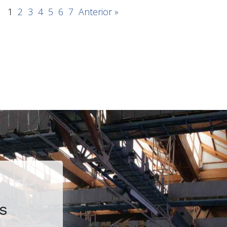
1
2
3
4
5
6
7
Anterior »
s