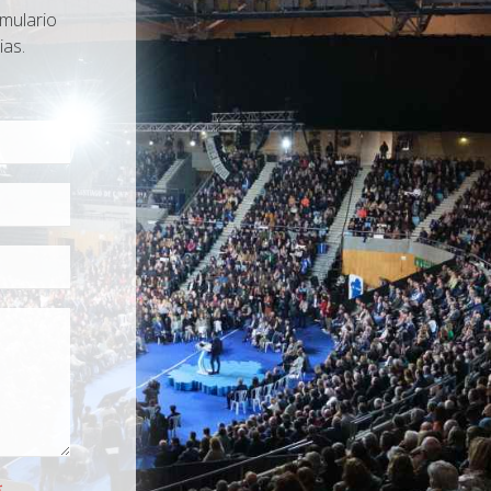
rmulario
ias.