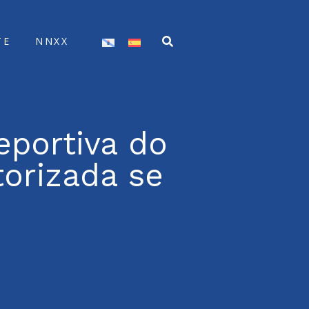
TE
NNXX
eportiva do
torizada se