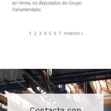
en Verea, os deputados do Grupo
Parlamentario
1
2
3
4
5
6
7
Anterior »
Contacta con