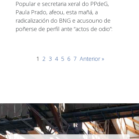
Popular e secretaria xeral do PPdeG,
Paula Prado, afeou, esta mañá, a
radicalización do BNG e acusouno de
poñerse de perfil ante “actos de odio”:
1
2
3
4
5
6
7
Anterior »