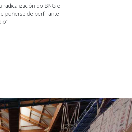
a radicalización do BNG e
 poñerse de perfil ante
io”: