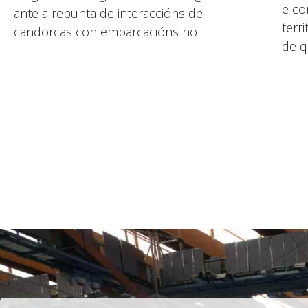
e co
ante a repunta de interaccións de
terri
candorcas con embarcacións no
de q