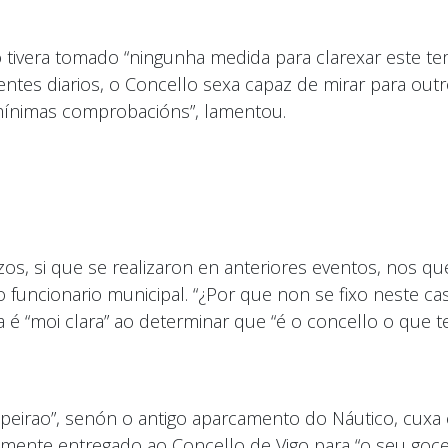
tivera tomado “ningunha medida para clarexar este t
entes diarios, o Concello sexa capaz de mirar para ou
 mínimas comprobacións”, lamentou.
s, si que se realizaron en anteriores eventos, nos q
ncionario municipal. “¿Por que non se fixo neste cas
a é “moi clara” ao determinar que “é o concello o que t
n peirao”, senón o antigo aparcamento do Náutico, cux
gramente entregado ao Concello de Vigo para “o seu go