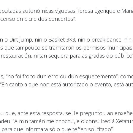
putadas autonómicas viguesas Teresa Egerique e Mariá
censo en bici e dos concertos”.
o Dirt Jump, nin o Basket 3×3, nin o break dance, nin o
s que tampouco se tramitaron os permisos municipais 
 restauración, ni tan sequera para as gradas do público
s, “no foi froito dun erro ou dun esquecemento”, com
En canto a que non está autorizado o evento, está auto
ou que, ante esta resposta, se lle preguntou ao enxeñe
ndeu: “A min tamén me chocou, e o consulteo á Xefatu
s para que informara só o que teñen solicitado”.