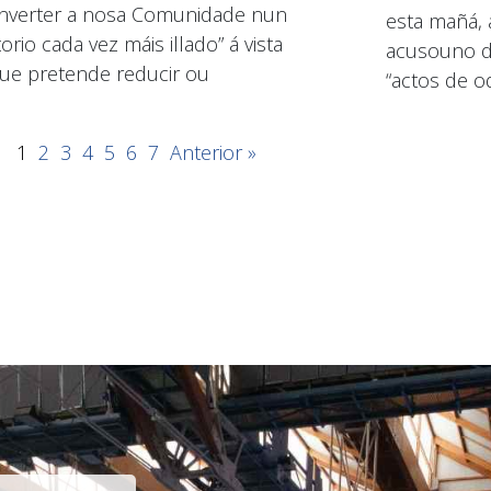
nverter a nosa Comunidade nun
esta mañá, 
torio cada vez máis illado” á vista
acusouno de
ue pretende reducir ou
“actos de od
1
2
3
4
5
6
7
Anterior »