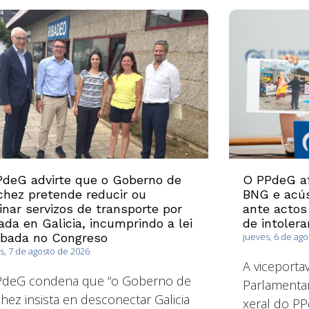
deG advirte que o Goberno de
O PPdeG af
hez pretende reducir ou
BNG e acús
inar servizos de transporte por
ante actos
ada en Galicia, incumprindo a lei
de intolera
obada no Congreso
jueves, 6 de ag
s, 7 de agosto de 2026
A viceport
PdeG condena que “o Goberno de
Parlamentar
hez insista en desconectar Galicia
xeral do PP