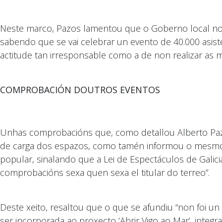
Neste marco, Pazos lamentou que o Goberno local no 
sabendo que se vai celebrar un evento de 40.000 asist
actitude tan irresponsable como a de non realizar as
COMPROBACIÓN DOUTROS EVENTOS
Unhas comprobacións que, como detallou Alberto Pazo
de carga dos espazos, como tamén informou o mesmo fu
popular, sinalando que a Lei de Espectáculos de Galici
comprobacións sexa quen sexa el titular do terreo”.
Deste xeito, resaltou que o que se afundiu “non foi u
ser incorporada ao proxecto ‘Abrir Vigo ao Mar’, inte