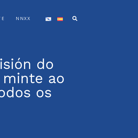
TE
NNXX
isión do
 minte ao
todos os