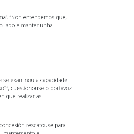
ema”. “Non entendemos que,
tro lado e manter unha
ue se examinou a capacidade
o?”, cuestionouse o portavoz
en que realizar as
a concesión rescatouse para
ce, mantemento e