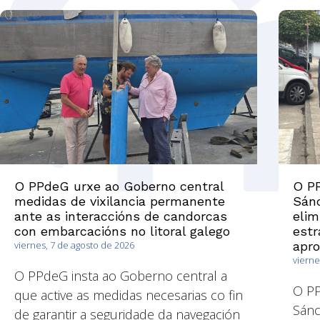
O PPdeG urxe ao Goberno central
O PP
medidas de vixilancia permanente
Sánc
ante as interaccións de candorcas
elim
con embarcacións no litoral galego
estr
viernes, 7 de agosto de 2026
apr
vierne
O PPdeG insta ao Goberno central a
O P
que active as medidas necesarias co fin
Sánc
de garantir a seguridade da navegación