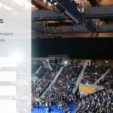
s
rmulario
ias.