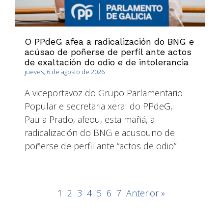
O PPdeG afea a radicalización do BNG e
acúsao de poñerse de perfil ante actos
de exaltación do odio e de intolerancia
jueves, 6 de agosto de 2026
A viceportavoz do Grupo Parlamentario
Popular e secretaria xeral do PPdeG,
Paula Prado, afeou, esta mañá, a
radicalización do BNG e acusouno de
poñerse de perfil ante “actos de odio”:
1
2
3
4
5
6
7
Anterior »